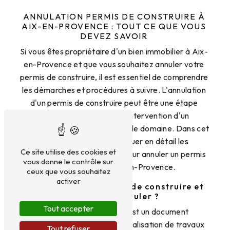
ANNULATION PERMIS DE CONSTRUIRE À
AIX-EN-PROVENCE : TOUT CE QUE VOUS
DEVEZ SAVOIR
Si vous êtes propriétaire d'un bien immobilier à Aix-
en-Provence et que vous souhaitez annuler votre
permis de construire, il est essentiel de comprendre
les démarches et procédures à suivre. L'annulation
d'un permis de construire peut être une étape
complexe et nécessite l'intervention d'un
professionnel compétent dans le domaine. Dans cet
article, nous allons expliquer en détail les
Ce site utilise des cookies et
différentes étapes à suivre pour annuler un permis
vous donne le contrôle sur
de construire à Aix-en-Provence.
ceux que vous souhaitez
activer
Qu'est-ce qu'un permis de construire et
pourquoi l'annuler ?
Tout accepter
Le permis de construire est un document
administratif qui autorise la réalisation de travaux
Tout refuser